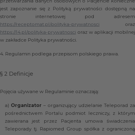
przetwarzania danych osobowych o Pacjencie konieczne
jest zapoznanie się z Polityką prywatności dostępną na
stronie internetowej pod adresem
https://receptomat.pl/polityka-prywatnosci
oraz
https://l4.pl/polityka-prywatnosci
oraz w aplikacji mobilnej
w zakładce Polityka prywatności.
4.
Regulamin podlega przepisom polskiego prawa.
§ 2
Definicje
Pojęcia używane w Regulaminie oznaczają:
a)
Organizator
– organizujący udzielanie Teleporad z
pośrednictwem Portalu podmiot leczniczy, z którym
zawierana jest przez Pacjenta umowa świadczenia
Teleporady tj. Rapiomed Group spółka z ograniczoną