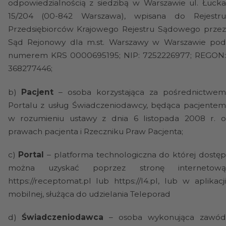
odpowiedzialnością z siedzibą w Warszawie ul. Łucka
15/204 (00-842 Warszawa), wpisana do Rejestru
Przedsiębiorców Krajowego Rejestru Sądowego przez
Sąd Rejonowy dla m.st. Warszawy w Warszawie pod
numerem KRS 0000695195; NIP: 7252226977; REGON:
368277446;
b)
Pacjent
– osoba korzystająca za pośrednictwe
Portalu z usług Świadczeniodawcy, będąca pacjentem
w rozumieniu ustawy z dnia 6 listopada 2008 r. o
prawach pacjenta i Rzeczniku Praw Pacjenta;
c)
Portal
– platforma technologiczna do której dostę
można uzyskać poprzez stronę internetową
https://receptomat.pl lub https://l4.pl, lub w aplikacji
mobilnej, służąca do udzielania Teleporad
d)
Świadczeniodawca
– osoba wykonująca zawó