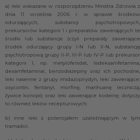
a)
leki wskazane w rozporządzeniu Ministra Zdrowia 
dnia 11 września 2006 r. w sprawie środków
odurzających, substancji psychotropowych,
prekursorów kategorii 1 i preparatów zawierających te
środki lub substancje (czyli preparaty zawierające
środek odurzający grupy I-N lub II-N, substancję
psychotropową grupy II-P, III-P lub IV-P lub prekursor
kategorii 1, np. metylofenidat, lisdeksamfetamina,
dexamfetaminal, benzodiazepiny oraz ich pochodne,
leki nasenne z grupy imidazopirydyn, leki zawierające:
oxycontin, fentanyl, morfinę, marihuanę leczniczą,
żywice konopii) oraz leki zawierające kodeinę; dotyczy
to również leków recepturowych;
b)
inne leki z potencjałem uzależniającym w tym
tramadol,