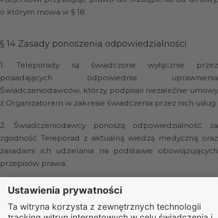
o którym mowa w § 18.
§ 14
Zasady ponoszenia odpowiedzialności
1.
Teleporady są świadczone wyłącznie prze
posiadających odpowiednie uprawnienia
Świadczeniodawców, którzy podpisali niezależnie umowy
z Organizatorem w zakresie świadczenia przez nich usług.
2.
Świadczeniodawcy ponoszą odpowiedzialność za
zgodność Teleporad z aktualną wiedzą medyczną oraz
zasadami ich udzielania na podstawie obowiązujących
przepisów prawa.
3.
Świadczeniodawcy wykonują Teleporady w sposó
samodzielny oraz ponoszą odpowiedzialność wobec
Pacjenta, któremu jest udzielana Teleporada.