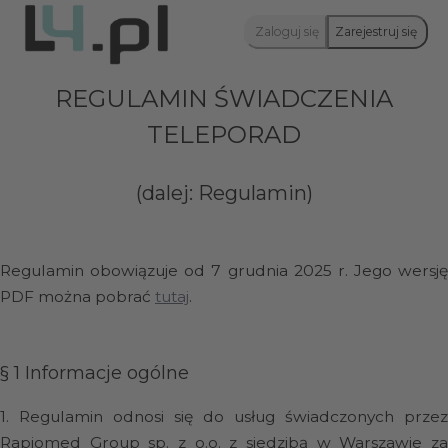
Zaloguj się
Zarejestruj się
REGULAMIN ŚWIADCZENIA
TELEPORAD
(dalej: Regulamin)
Regulamin obowiązuje od 7 grudnia 2025 r. Jego wersję
PDF można pobrać
tutaj
.
§ 1
Informacje ogólne
1.
Regulamin odnosi się do usług świadczonych przez
Rapiomed Group sp. z o.o. z siedzibą w Warszawie za