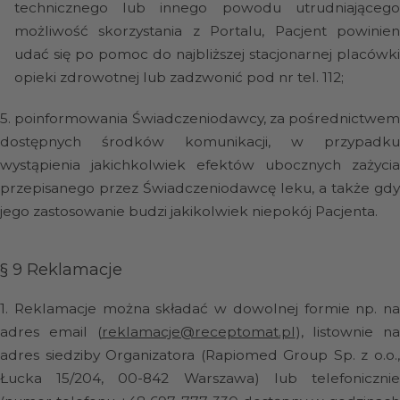
technicznego lub innego powodu utrudniającego
możliwość skorzystania z Portalu, Pacjent powinien
udać się po pomoc do najbliższej stacjonarnej placówki
opieki zdrowotnej lub zadzwonić pod nr tel. 112;
5.
poinformowania Świadczeniodawcy, za pośrednictwem
dostępnych środków komunikacji, w przypadku
wystąpienia jakichkolwiek efektów ubocznych zażycia
przepisanego przez Świadczeniodawcę leku, a także gdy
jego zastosowanie budzi jakikolwiek niepokój Pacjenta.
§ 9
Reklamacje
1.
Reklamacje można składać w dowolnej formie np. na
adres email (
reklamacje@receptomat.pl
), listownie na
adres siedziby Organizatora (Rapiomed Group Sp. z o.o.,
Łucka 15/204, 00-842 Warszawa) lub telefonicznie