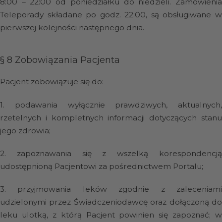
8:00 – 22:00 od poniedziałku do niedzieli. Zamówienia
Teleporady składane po godz. 22:00, są obsługiwane w
pierwszej kolejności następnego dnia.
§ 8
Zobowiązania Pacjenta
Pacjent zobowiązuje się do:
1.
podawania wyłącznie prawdziwych, aktualnych,
rzetelnych i kompletnych informacji dotyczących stanu
jego zdrowia;
2.
zapoznawania się z wszelką korespondencj
udostępnioną Pacjentowi za pośrednictwem Portalu;
3.
przyjmowania leków zgodnie z zaleceniam
udzielonymi przez Świadczeniodawcę oraz dołączoną do
leku ulotką, z którą Pacjent powinien się zapoznać; w