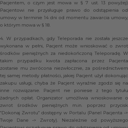
Pacjentem, o czym jest mowa w § 7 ust. 13 powyżej)
Pacjentowi nie przysługuje prawo do odstąpienia od
umowy w terminie 14 dni od momentu zawarcia umowy,
o którym mowa w § 18.
4.
W przypadkach, gdy Teleporada nie została jeszcze
wykonana w pełni, Pacjent może wnioskować o zwrot
środków pieniężnych za niedokończoną Teleporadę. W
takim przypadku kwota zapłacona przez Pacjenta
zostanie mu zwrócona niezwłocznie, za pośrednictwem
tej samej metody płatności, jakiej Pacjent użył dokonując
zakupu usługi, chyba że Pacjent wyraźnie zgodzi się na
inne rozwiązanie. Pacjent nie poniesie z tego tytułu
żadnych opłat. Organizator umożliwia wnioskowanie o
zwrot środków pieniężnych m.in. poprzez przycisk
“Dokonaj Zwrotu” dostępny w Portalu (Panel Pacjenta
‑>
Twoje Dane
‑>
Zwroty). Niezależnie od powyższego
Pacjentowi przysługuje prawo do odstąpienia od umowy,