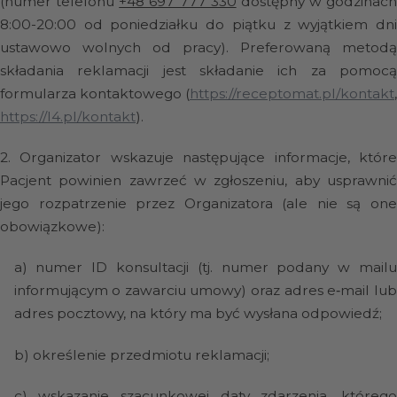
(numer telefonu
+48 697 777 330
dostępny w godzinach
8:00-20:00 od poniedziałku do piątku z wyjątkiem dni
ustawowo wolnych od pracy). Preferowaną metodą
składania reklamacji jest składanie ich za pomocą
formularza kontaktowego (
https://receptomat.pl/kontakt
,
https://l4.pl/kontakt
).
2.
Organizator wskazuje następujące informacje, któr
Pacjent powinien zawrzeć w zgłoszeniu, aby usprawnić
jego rozpatrzenie przez Organizatora (ale nie są one
obowiązkowe):
a)
numer ID konsultacji (tj. numer podany w mail
informującym o zawarciu umowy) oraz adres e‑mail lub
adres pocztowy, na który ma być wysłana odpowiedź;
b)
określenie przedmiotu reklamacji;
c)
wskazanie szacunkowej daty zdarzenia, któreg