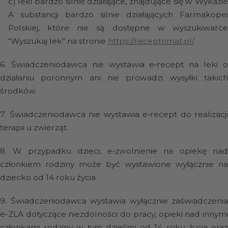
c)
leki bardzo silnie działające, znajdujące się w
Wykazi
A substancji bardzo silnie działających Farmakopei
Polskiej
, które nie są dostępne w wyszukiwarce
“Wyszukaj lek” na stronie
https://receptomat.pl/
.
6.
Świadczeniodawca nie wystawia e‑recept na leki 
działaniu poronnym ani nie prowadzi wysyłki takich
środków.
7.
Świadczeniodawca nie wystawia e‑recept do realizacji
terapii u zwierząt.
8.
W przypadku dzieci, e‑zwolnienie na opiekę na
członkiem rodziny może być wystawione wyłącznie na
dziecko od 14 roku życia.
9.
Świadczeniodawca wystawia wyłącznie zaświadczenia
e-ZLA dotyczące niezdolności do pracy, opieki nad innymi
członkami rodziny w tym dziećmi od 14 roku życia oraz