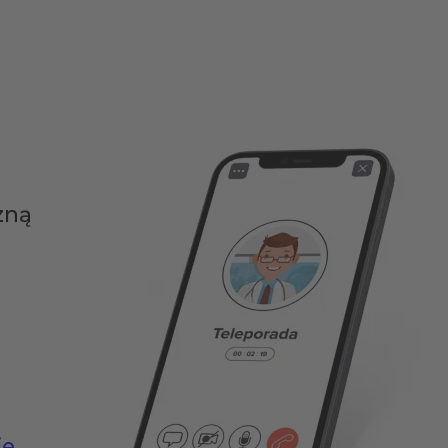
zną
ie