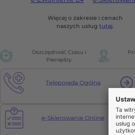
Więcej o zakresie i cenach
naszych usług
tutaj
.
Oszczędność Czasu i
Pr
Pieniędzy
Teleporada Ogólna
e-Skierowanie Online