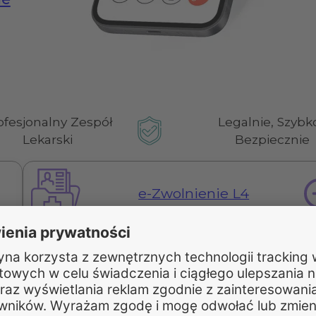
ofesjonalny Zespół
Legalnie, Szybko
Lekarski
Bezpiecznie
e-Zwolnienie L4