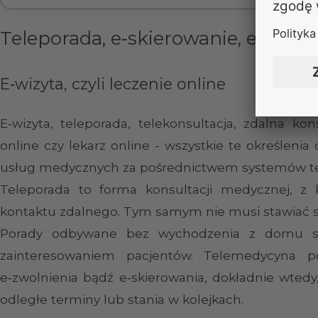
Teleporada, e‑skierowanie, e‑zwoln
E‑wizyta, czyli leczenie online
E‑wizyta, teleporada, telekonsultacja, zdalna kon
online czy lekarz online - wszystkie te określeni
usług medycznych za pośrednictwem systemów tel
Teleporada to forma konsultacji medycznej, z
kontaktu zdalnego. Tym samym nie musi stawiać si
Porady odbywane bez wychodzenia z domu staj
zainteresowaniem pacjentów. Telemedycyna po
e‑zwolnienia bądź e‑skierowania, dokładnie wtedy
odległe terminy lub stania w kolejkach.