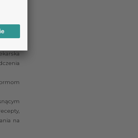
lekarska
dczenia
 formom
osnącym
ecepty,
ania na