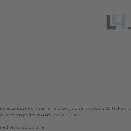
em leczniczym
w rozumieniu ustawy z dnia 15 kwietnia 2011 roku o dz
ość leczniczą pod numerem: 000000229172.
med
Group Sp. z o.o.
●