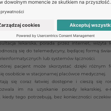
ienie w jednym miejscu | L4.pl
sultacja lekarska, porada przez internet, wizyta 
a odnoszą się do telemedycyny, będącej formą świa
einformatycznych lub systemów łączności.
 której pacjent może skorzystać dzięki różnym
ę osobiście w stacjonarnej placówce medycznej.
ą się coraz łatwiej dostępne i cieszą się r
zwala im na uzyskanie porady lekarskiej, e‑r
, kiedy tego potrzebują, bez konieczności oczekiw